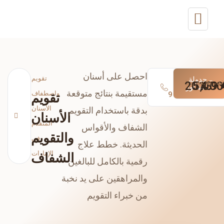
احصل على أسنان
تقويم
جدولة
اتصل/واتساب
تصنيف
يبتسم
منذ
2013
5,000
4.9
التشاور
على الرقم
مستقيمة بنتائج متوقعة
واصطفاف
+97165547373
تقويم
الأسنان
بدقة باستخدام التقويم
الأسنان
المتقدم
الشفاف والأقواس
والتقويم
في
الحديثة. خطط علاج
الإمارات
الشفاف
رقمية بالكامل للبالغين
والمراهقين على يد نخبة
من خبراء التقويم