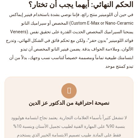
الحكم النهائي: أيهما يجب أن تختار؟
في حين أن اللومينير منتج رائع، فإننا نوصي بشدة باستخدام فينير إيماكس
المخصص أو سيراميك النانو (Custom E-Max or Nano-Ceramic
Veneers). يمنحنا السيراميك المخصص الحديث القدرة على تحقيق نفس
فوائد اللومينير “بدون حفر”، ولكن مع تحكم فائق في الشكل النهائي، وتدرج
الألوان، وملاءمة الحواف بدقة. يضمن فينير النانو المخصص أن تبدو
ابتسامتك طبيعية تماماً ومصممة خصيصاً لتناسب نسب وجهك، بدلاً من أن
تبدو كمنتج موحد
نصيحة احترافية من الدكتور عز الدين
لا تنشغل كثيراً بأسماء العلامات التجارية. يعتمد نجاح ابتسامة هوليوود
بنسبة 90% على المهارة الفنية لطبيب تجميل الأسنان وبنسبة 10%
فقط على المادة. طبيب تصميم الابتسامة الخبير الذي يستخدم