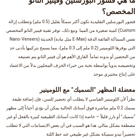
ما هي قشور البورسلين وفينير النانو
المخصص؟
قشور البورسلين التقليدية تكون أكثر سمكاً بقليل (0.5 ملم) وتتطلب إزالة
كمية صغيرة من المينا. ومع ذلك، توفر تقنية فينير النانو المخصص (Custom
Nano-Veneers) الحديثة (مثل مادة E-Max) نفس السماكة الفائقة الدقة
التي يوفرها اللومينير (0.2 ملم إلى 0.3 ملم)، مما يسمح بتركيبها بأدنى حد
من التحضير أو بدونه تماماً. الفارق الأهم هو أن فينير النانو يتم تصنيعه
وتخصيصه يدوياً بواسطة نخبة من خبراء الخزف المحليين بدلاً من الاعتماد
على إنتاج مختبري موحد
معضلة المظهر "السميك" مع اللومينير
نظراً لأن اللومينير القياسي لا يتطلب أي تحضير للسن، فإن إضافة طبقة
بسمك 0.2 ملم مباشرة فوق أسنانك الحالية يمكن أن يؤدي أحياناً إلى مظهر
“سميك” أو بارز قليلاً — خاصة إذا كانت أسنانك الطبيعية كبيرة بالفعل أو غير
مصطفة بشكل مثالي. هذا هو السبب في أن بعض الابتسامات التي لا تتطلب
تحضيراً تبدو سميكة بشكل غير طبيعي عند خط اللثة