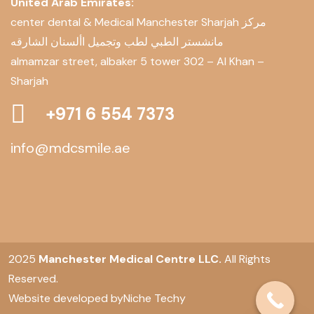
United Arab Emirates:
center dental & Medical Manchester Sharjah مركز
مانشستر الطبي لطب وتجميل األسنان الشارقه
almamzar street, albaker 5 tower 302 – Al Khan –
Sharjah
+971 6 554 7373
info@mdcsmile.ae
2025
Manchester Medical Centre LLC.
All Rights
Reserved.
Website developed by
Niche Techy