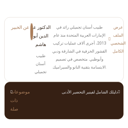
الدكتور عز
عن الخبير
عرض
طبيب أسنان تجميلي رائد في
الملف
الإمارات العربية المتحدة منذ عام
الدين أبو
الشخصي
2013، أجرى آلاف عمليات تركيب
هاشم
الكامل
القشور الخزفية في الشارقة ودبي
طبيب
وأبوظبي. متخصص في تصميم
أسنان
الابتسامة بتقنية النانو والسيراميك.
تجميلي
موضوعات
دليلك الشامل لفينير التحضير الأدنى
ذات
صلة