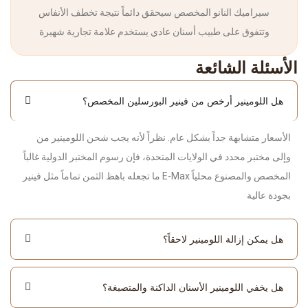
سيراميك النانو المخصص سيحقق دائماً نتيجة تخطف الأنفاس
وتتفوق على طبيب أسنان عادي يستخدم علامة تجارية شهيرة
الأسئلة الشائعة
هل اللومينير أرخص من فينير البورسلين المخصص؟
الأسعار متشابهة جداً بشكل عام. نظراً لأنه يجب شحن اللومينير من
وإلى مختبر محدد في الولايات المتحدة، فإن رسوم المختبر الدولية غالباً
ما تجعله باهظ الثمن تماماً مثل فينير E-Max المخصص والمصنوع محلياً
بجودة عالية
هل يمكن إزالة اللومينير لاحقاً؟
هل يخفي اللومينير الأسنان الداكنة والمتصبغة؟