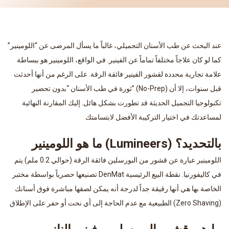
عند البحث عن طب الأسنان التجميلي، غالباً ما يسأل المرضى عن “اللومينير”
كما لو كان علاجاً مختلفاً تماماً عن الفينير. في الواقع، اللومينير هو ببساطة
علامة تجارية محددة لقشور الفينير فائقة الرقة. على الرغم من أنها أحدثت
ثورة في طب الأسنان “بدون تحضير” (No-Prep) قبل سنوات، إلا أن
تكنولوجيا التجميل الحديثة قد تطورت بشكل هائل. إليك المقارنة النهائية
لمساعدتك في اختيار التركيبة الأفضل لابتسامتك
ما هو اللومينير (Lumineers) بالتحديد؟
اللومينير عبارة عن قشور من البورسلين فائقة الرقة (حوالي 0.2 ملم) يتم
تصنيعها حصرياً بواسطة مختبر DenMat في كاليفورنيا. نقطة البيع الرئيسية
الخاصة بها هي أنها رقيقة جداً لدرجة أنه يمكن لصقها مباشرة فوق أسنانك
الطبيعية مع عدم الحاجة إلى أي نحت أو حفر على الإطلاق (Zero Shaving)