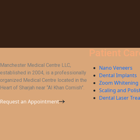
Patient Car
Manchester Medical Centre LLC,
Nano Veneers
established in 2004, is a professionally
Dental Implants
organized Medical Centre located in the
Zoom Whitening
Heart of Sharjah near “Al Khan Cornish”.
Scaling and Polis
Dental Laser Tre
Request an Appointment