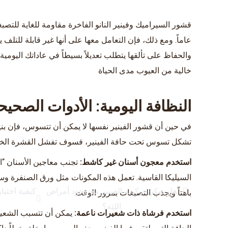
عاماً. ومع ذلك، فإن التعامل معها على أنها غير قابلة للتل
والحفاظ على تألقها يتطلب تعديلاً بسيطاً في عاداتك اليومية
خالية من العيوب مدى الحياة
النظافة اليومية: الأدوات الصحي
في حين أن قشور الفينير نفسها لا يمكن أن تتسوس، فإن بنية 
تشكل تسوس تحت حافة الفينير، فسوف تفشل القشرة الخ
استخدم معجون أسنان غير كاشط:
تجنب معاجين الأسنان “ا
السيليكا القاسية. تعمل هذه المكونات مثل ورق الصنفرة و
هل يمكن تركيب الفينير مع وجود أمراض
كيفية اختيا
باهتاً ويجذب التصبغات بمرور الوقت
اللثة؟
استخدم فرشاة ذات شعيرات ناعمة:
يمكن أن تتسبب الشعيرا