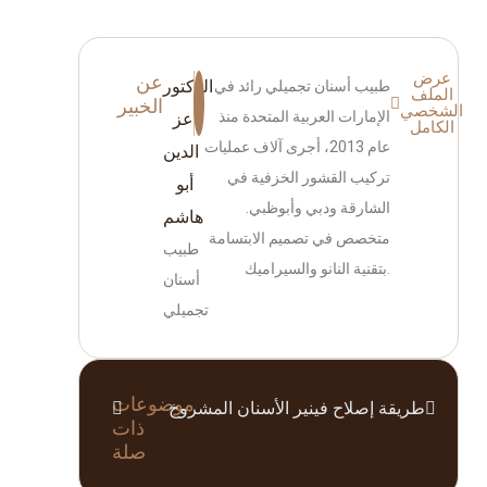
عرض
عن
الدكتور
طبيب أسنان تجميلي رائد في
الملف
الخبير
الشخصي
الإمارات العربية المتحدة منذ
عز
الكامل
عام 2013، أجرى آلاف عمليات
الدين
تركيب القشور الخزفية في
أبو
الشارقة ودبي وأبوظبي.
هاشم
متخصص في تصميم الابتسامة
طبيب
بتقنية النانو والسيراميك.
أسنان
تجميلي
موضوعات
طريقة إصلاح فينير الأسنان المشروخ
ذات
صلة