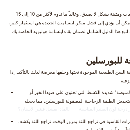
قشور السيراميك وفينير النانو الفاخرة مقاومة للغاية للتصبغات ومتينة بشكل لا يصدق، وغالباً ما تدوم لأكثر من 10 إلى 15
ف يمكن أن يؤدي إلى فشل مبكر. ابتسامتك الجديدة هي استثمار كبير،
. اتبع هذا الدليل الشامل لضمان بقاء ابتسامة هوليوود الخاصة بك
حة للبورسلين
السن الطبيعية الموجودة تحتها وخلفها معرضة لذلك بالتأكيد. إذا
زفية
لمبيضة” شديدة الكشط التي تحتوي على صودا الخبز أو
ستخدش الطبقة الزجاجية المصقولة للبورسلين، مما يجعله
ر درجة لون الفينير المناسبة
لماذا يفشل فينير الأسنان؟
ت القاسية في تراجع اللثة بمرور الوقت. تراجع اللثة يكشف