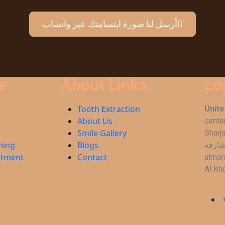
أرسل لنا صورة ابتسامتك عبر واتساب
e
About Links
co
Tooth Extraction
Unite
About Us
cente
Smile Gallery
مركز مانشستر الطبي لطب
hing
Blogs
شارقه
atment
Contact
almam
Al Kh