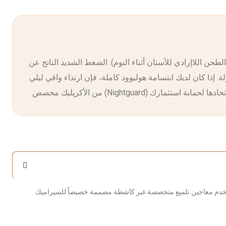
لطحن اللاإرادي للأسنان أثناء النوم). الضغط الشديد الناتج عن
إذا كان لديك ابتسامة هوليوود كاملة، فإن ارتداء واقي ليلي
لتي يمكنك اتخاذها لحماية استثمارك
في وتنظيف لطيف كل 6 أشهر. نحن نستخدم معاجين تلميع متخصصة غير كاشطة مصممة خصيصاً للسيراميك