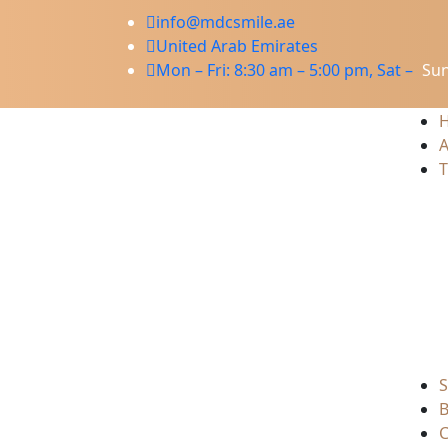
info@mdcsmile.ae
United Arab Emirates
Mon – Fri: 8:30 am – 5:00 pm, Sat –
Sun
A
T
S
B
C