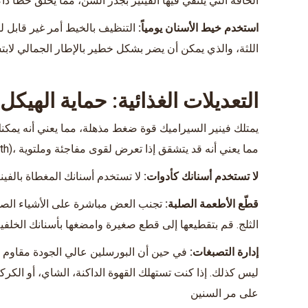
الحافة التي يلتقي فيها الفينير بجذر السن، مما يخلق خطاً داكن
استخدم خيط الأسنان يومياً:
التنظيف بالخيط أمر غير قابل لل
اللثة، والذي يمكن أن يضر بشكل خطير بالإطار الجمالي لاب
التعديلات الغذائية: حماية الهيك
يمتلك فينير السيراميك قوة ضغط مذهلة، مما يعني أنه يمكن
(tensile strength)، مما يعني أنه قد يتشقق إذا تعرض لقوى مفاجئة وملتوية
لا تستخدم أسنانك كأدوات:
لا تستخدم أسنانك المغطاة بالفيني
قطّع الأطعمة الصلبة:
تجنب العض مباشرة على الأشياء الصلبة 
الثلج. قم بتقطيعها إلى قطع صغيرة وامضغها بأسنانك الخلفي
إدارة التصبغات:
في حين أن البورسلين عالي الجودة مقاوم ب
ليس كذلك. إذا كنت تستهلك القهوة الداكنة، الشاي، أو الكر
على مر السنين