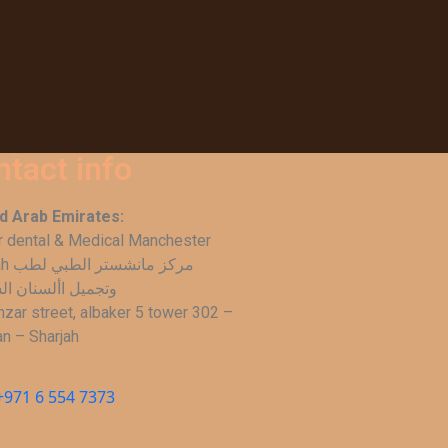
ntact info
d Arab Emirates:
r dental & Medical Manchester
Sharjah 
وتجميل األسنان ال
zar street, albaker 5 tower 302 –
an – Sharjah
+971 6 554 7373